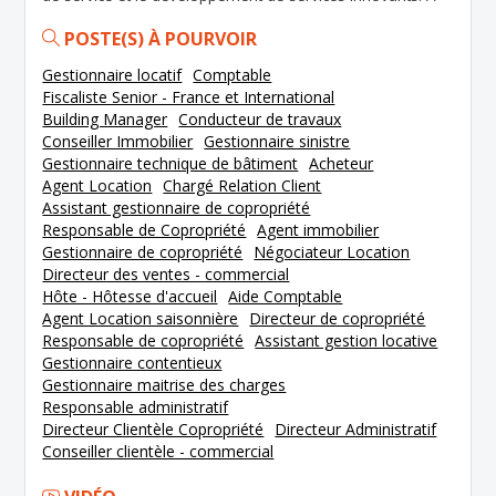
chaque étape de la vie, il y a un projet immobilier :
POSTE(S) À POURVOIR
premier job, installation en couple, arrivée du premier
enfant, départ à la retraite… Ces temps forts de la vie
Gestionnaire locatif
Comptable
sont toujours des temps forts en émotion. Notre
Fiscaliste Senior - France et International
quotidien a considérablement changé avec la digitalisation
Building Manager
Conducteur de travaux
des services qui élève notre niveau d’exigence en matière
Conseiller Immobilier
Gestionnaire sinistre
de réactivité, de qualité, de choix, d’éthique… Pour Foncia,
Gestionnaire technique de bâtiment
Acheteur
cette évolution passe par une transformation en
profondeur de nos métiers qui, plus que jamais, doivent
Agent Location
Chargé Relation Client
placer l’attention portée aux clients au centre de nos
Assistant gestionnaire de copropriété
ambitions, de nos actions, de notre attention. Aujourd’hui,
Responsable de Copropriété
Agent immobilier
beaucoup de nos clients nous choisissent pour notre
Gestionnaire de copropriété
Négociateur Location
sérieux, notre expertise juridique et comptable. Demain,
Directeur des ventes - commercial
nous aimerions aussi qu’ils nous préfèrent pour la qualité
Hôte - Hôtesse d'accueil
Aide Comptable
de notre service, notre réactivité, et notre engagement à
Agent Location saisonnière
Directeur de copropriété
leurs côtés. Nous aimerions que chacun puisse dire :
Responsable de copropriété
Assistant gestion locative
Foncia, c’est « bien mieux pour mon bien ». Nos chiffres
Gestionnaire contentieux
clés : + 600 agences + 10 000 collaborateurs et
Gestionnaire maitrise des charges
collaboratrices + 3 millions de clients et clientes En 2024,
Responsable administratif
Foncia a géré : + 70 000 immeubles en gestion de
Directeur Clientèle Copropriété
Directeur Administratif
copropriétés + 400 000 biens en gestion locative + 13 000
Conseiller clientèle - commercial
transactions + 35 000 biens en location vacances