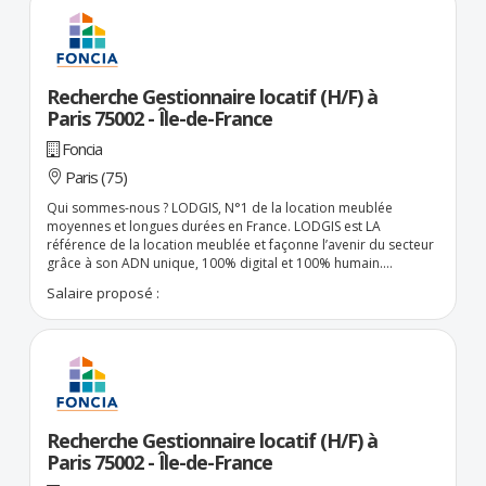
Recherche Gestionnaire locatif (H/F) à
Paris 75002 - Île-de-France
Foncia
Paris (75)
Qui sommes-nous ? LODGIS, N°1 de la location meublée
moyennes et longues durées en France. LODGIS est LA
référence de la location meublée et façonne l’avenir du secteur
grâce à son ADN unique, 100% digital et 100% humain.
Entreprenez en toute liberté avec LODGIS et boostez vos
Salaire proposé :
revenus ! En rejoignant notre réseau, vous portez l’activité
locale de LODGIS en développant et gérant un portefeuille de
biens meublés dans votre région, tout en bénéficiant de
l’expertise, des outils et du soutien de nos équipes. Augmentez
votre chiffre d’affairesGénérez des revenus réguliersMinimisez
vos charges grâce au savoir-faire de nos équipes internes et
aux outils mis à votre disposition ( marketing, comptabilité, IT,
etc.)Profitez d’une gestion locative allégée des contraintes
Recherche Gestionnaire locatif (H/F) à
administrativesRestez 100 % indépendant avec le statut d’agent
Paris 75002 - Île-de-France
commercial Rejoignez-nous et donnez un nouvel élan à votre
activité ! Deux missions principales : 1/ Développer votre