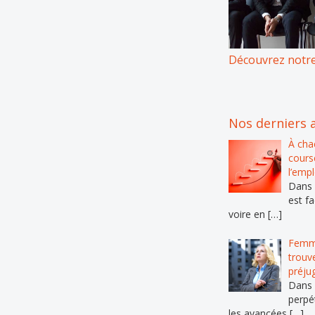
Découvrez notre
Nos derniers a
À cha
course
l’emp
Dans l
est fa
voire en […]
Femme
trouv
préju
Dans 
perpé
les avancées […]