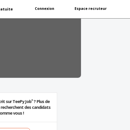
Connexion
Espace recruteur
ratuite
*
rit sur TeePy Job
? Plus de
s recherchent des candidats
omme vous !