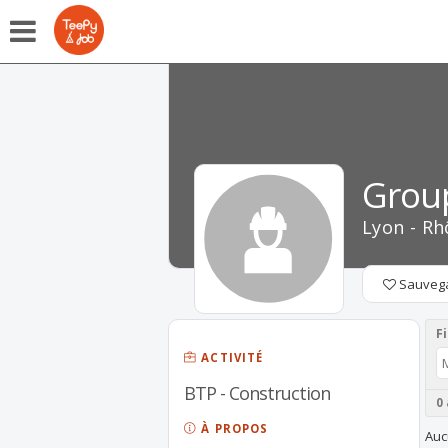
Group
Lyon - Rh
Sauveg
Fi
ACTIVITÉ
BTP - Construction
0
À PROPOS
Auc