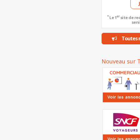
*
er
Le 1
site de re
seni
Toutes n
Nouveau sur T