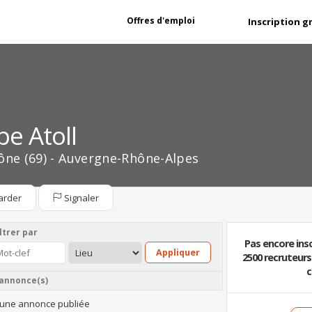
Offres d'emploi
Inscription g
e Atoll
ône (69) - Auvergne-Rhône-Alpes
arder
Signaler
ltrer par
Pas encore insc
Appliquer
2500 recruteur
c
 annonce(s)
une annonce publiée