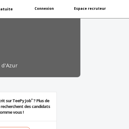
Connexion
Espace recruteur
ratuite
 d'Azur
*
rit sur TeePy Job
? Plus de
s recherchent des candidats
omme vous !