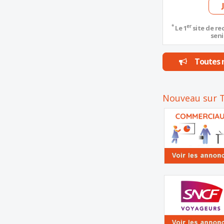
*
er
Le 1
site de re
seni
Toutes n
Nouveau sur T