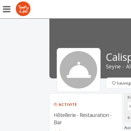
Calis
Seyne - A
Sauveg
Fi
ACTIVITÉ
Hôtellerie - Restauration -
0
Bar
Auc