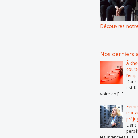
Découvrez notre
Nos derniers a
À cha
course
l’emp
Dans l
est fa
voire en […]
Femme
trouv
préju
Dans 
perpé
les avancées […]