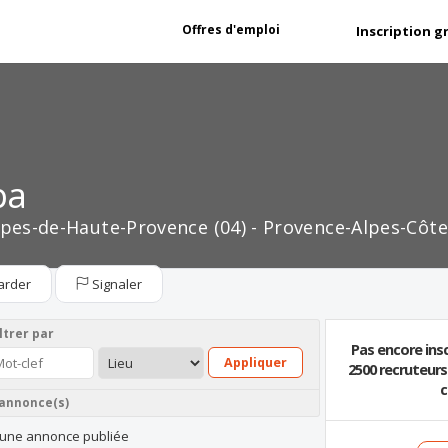
Offres d'emploi
Inscription g
pa
lpes-de-Haute-Provence (04) - Provence-Alpes-Côte
arder
Signaler
ltrer par
Pas encore insc
Appliquer
2500 recruteur
c
 annonce(s)
une annonce publiée