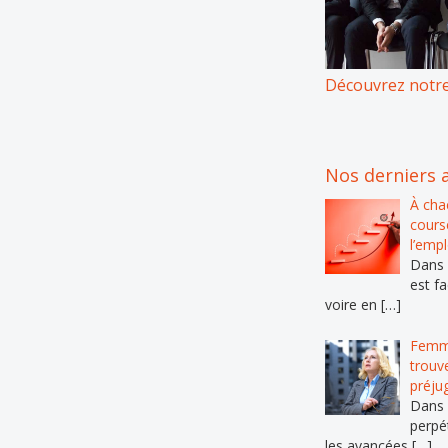
Découvrez notre
Nos derniers a
À cha
course
l’emp
Dans l
est fa
voire en […]
Femme
trouv
préju
Dans 
perpé
les avancées […]