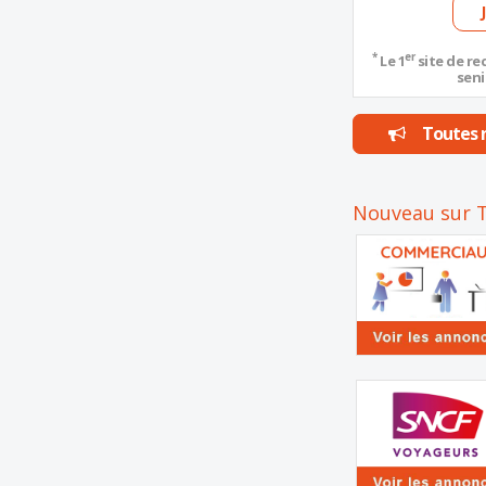
*
er
Le 1
site de re
seni
Toutes n
Nouveau sur T