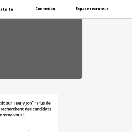
Connexion
Espace recruteur
ratuite
*
rit sur TeePy Job
? Plus de
s recherchent des candidats
omme vous !