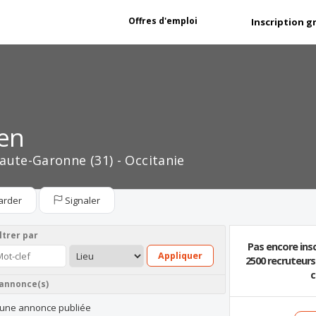
Offres d'emploi
Inscription g
en
aute-Garonne (31) - Occitanie
arder
Signaler
ltrer par
Pas encore insc
Appliquer
2500 recruteur
c
 annonce(s)
une annonce publiée