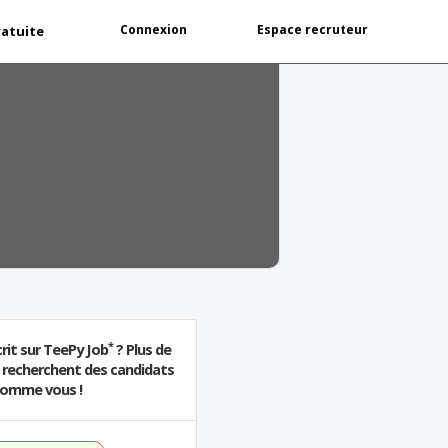
Connexion
Espace recruteur
ratuite
*
rit sur TeePy Job
? Plus de
s recherchent des candidats
omme vous !