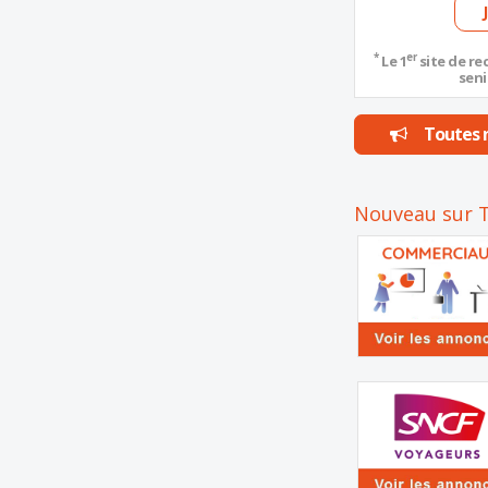
*
er
Le 1
site de re
seni
Toutes n
Nouveau sur T