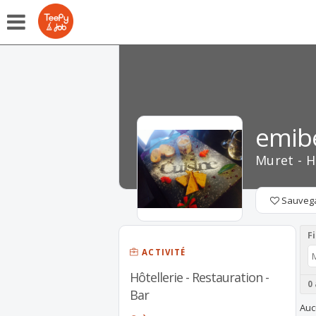
emib
Muret - H
Sauveg
Fi
ACTIVITÉ
Hôtellerie - Restauration -
0
Bar
Auc