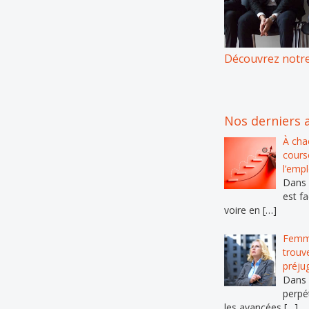
Découvrez notre
Nos derniers a
À cha
course
l’emp
Dans l
est fa
voire en […]
Femme
trouv
préju
Dans 
perpé
les avancées […]