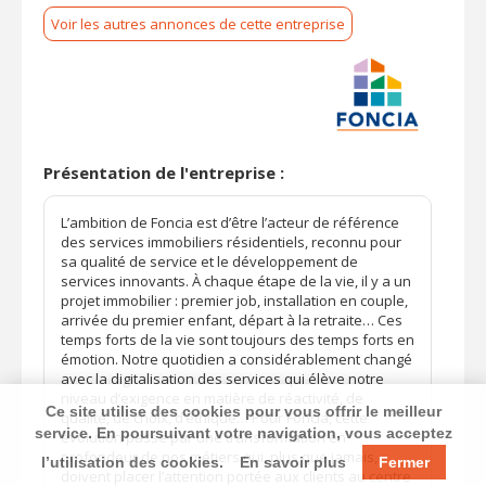
Voir les autres annonces de cette entreprise
Présentation de l'entreprise :
L’ambition de Foncia est d’être l’acteur de référence
des services immobiliers résidentiels, reconnu pour
sa qualité de service et le développement de
services innovants. À chaque étape de la vie, il y a un
projet immobilier : premier job, installation en couple,
arrivée du premier enfant, départ à la retraite… Ces
temps forts de la vie sont toujours des temps forts en
émotion. Notre quotidien a considérablement changé
avec la digitalisation des services qui élève notre
niveau d’exigence en matière de réactivité, de
Ce site utilise des cookies pour vous offrir le meilleur
qualité, de choix, d’éthique… Pour Foncia, cette
service. En poursuivant votre navigation, vous acceptez
évolution passe par une transformation en
profondeur de nos métiers qui, plus que jamais,
l’utilisation des cookies.
En savoir plus
Fermer
doivent placer l’attention portée aux clients au centre