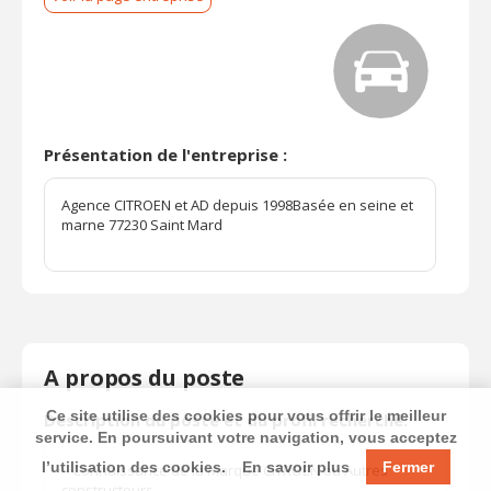
Présentation de l'entreprise :
Agence CITROEN et AD depuis 1998Basée en seine et
marne 77230 Saint Mard
A propos du poste
Ce site utilise des cookies pour vous offrir le meilleur
Description du poste et du profil recherché:
service. En poursuivant votre navigation, vous acceptez
l’utilisation des cookies.
En savoir plus
Fermer
– Connaissance de la marque CITROEN ou Autres
constructeurs .