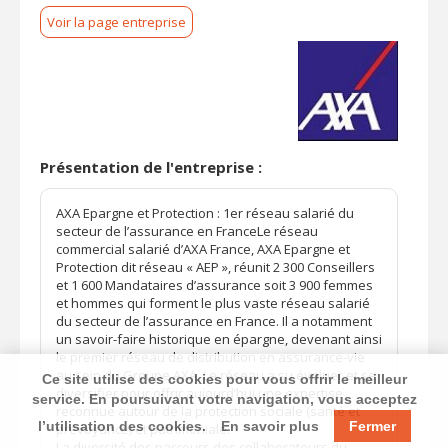
Voir la page entreprise
Présentation de l'entreprise :
AXA Epargne et Protection : 1er réseau salarié du
secteur de l’assurance en FranceLe réseau
commercial salarié d’AXA France, AXA Epargne et
Protection dit réseau « AEP », réunit 2 300 Conseillers
et 1 600 Mandataires d’assurance soit 3 900 femmes
et hommes qui forment le plus vaste réseau salarié
du secteur de l’assurance en France. Il a notamment
un savoir-faire historique en épargne, devenant ainsi
le premier réseau de distribution en assurance-vie
au sein du Groupe AXA. Le réseau a su évoluer et se
Ce site utilise des cookies pour vous offrir le meilleur
diversifier pour offrir aujourd’hui une expertise
service. En poursuivant votre navigation, vous acceptez
reconnue autour de la protection sociale (santé et
l’utilisation des cookies.
En savoir plus
Fermer
prévoyance) et patrimoniale.
La diversité des parcours des collaborateurs du