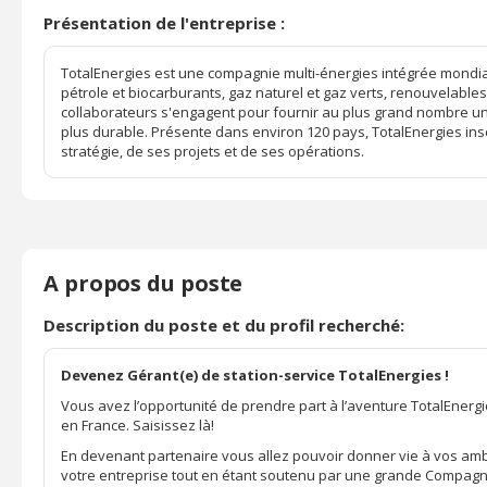
Présentation de l'entreprise :
TotalEnergies est une compagnie multi-énergies intégrée mondial
pétrole et biocarburants, gaz naturel et gaz verts, renouvelables 
collaborateurs s'engagent pour fournir au plus grand nombre un
plus durable. Présente dans environ 120 pays, TotalEnergies in
stratégie, de ses projets et de ses opérations.
A propos du poste
Description du poste et du profil recherché:
Devenez Gérant(e) de station-service TotalEnergies !
Vous avez l’opportunité de prendre part à l’aventure TotalEnergie
en France. Saisissez là!
En devenant partenaire vous allez pouvoir donner vie à vos amb
votre entreprise tout en étant soutenu par une grande Compagn