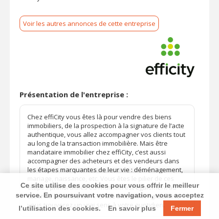
Voir les autres annonces de cette entreprise
Présentation de l'entreprise :
Chez effiCity vous êtes là pour vendre des biens
immobiliers, de la prospection à la signature de l’acte
authentique, vous allez accompagner vos clients tout
au long de la transaction immobilière. Mais être
mandataire immobilier chez effiCity, c’est aussi
accompagner des acheteurs et des vendeurs dans
les étapes marquantes de leur vie : déménagement,
mariage, naissance, etc. Vous êtes le pilier de ces
Ce site utilise des cookies pour vous offrir le meilleur
étapes primordiales où l’humain est également au
service. En poursuivant votre navigation, vous acceptez
cœur de la transaction. Grâce à ce métier gratifiant,
vous trouverez un vrai sens à votre quotidien.
l’utilisation des cookies.
En savoir plus
Fermer