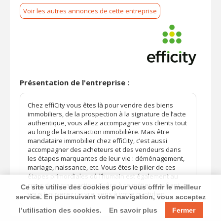
Voir les autres annonces de cette entreprise
Présentation de l'entreprise :
Chez effiCity vous êtes là pour vendre des biens
immobiliers, de la prospection à la signature de l’acte
authentique, vous allez accompagner vos clients tout
au long de la transaction immobilière. Mais être
mandataire immobilier chez effiCity, c’est aussi
accompagner des acheteurs et des vendeurs dans
les étapes marquantes de leur vie : déménagement,
mariage, naissance, etc. Vous êtes le pilier de ces
étapes primordiales où l’humain est également au
cœur de la transaction. Grâce à ce métier gratifiant,
Ce site utilise des cookies pour vous offrir le meilleur
vous trouverez un vrai sens à votre quotidien.
service. En poursuivant votre navigation, vous acceptez
l’utilisation des cookies.
En savoir plus
Fermer