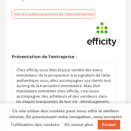
Voir les autres annonces de cette entreprise
Présentation de l'entreprise :
Chez effiCity vous êtes là pour vendre des biens
immobiliers, de la prospection à la signature de l’acte
authentique, vous allez accompagner vos clients tout
au long de la transaction immobilière. Mais être
mandataire immobilier chez effiCity, c’est aussi
accompagner des acheteurs et des vendeurs dans
les étapes marquantes de leur vie : déménagement,
mariage, naissance, etc. Vous êtes le pilier de ces
Ce site utilise des cookies pour vous offrir le meilleur
étapes primordiales où l’humain est également au
service. En poursuivant votre navigation, vous acceptez
cœur de la transaction. Grâce à ce métier gratifiant,
vous trouverez un vrai sens à votre quotidien.
l’utilisation des cookies.
En savoir plus
Fermer