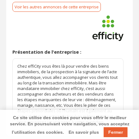
Voir les autres annonces de cette entreprise
Présentation de l'entreprise :
Chez effiCity vous êtes là pour vendre des biens
immobiliers, de la prospection à la signature de l’acte
authentique, vous allez accompagner vos clients tout
au long de la transaction immobilière. Mais être
mandataire immobilier chez effiCity, c’est aussi
accompagner des acheteurs et des vendeurs dans
les étapes marquantes de leur vie : déménagement,
mariage, naissance, etc. Vous êtes le pilier de ces
étapes primordiales où l’humain est également au
cœur de la transaction. Grâce à ce métier gratifiant,
Ce site utilise des cookies pour vous offrir le meilleur
vous trouverez un vrai sens à votre quotidien.
service. En poursuivant votre navigation, vous acceptez
l’utilisation des cookies.
En savoir plus
Fermer