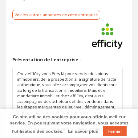
Voir les autres annonces de cette entreprise
Présentation de l'entreprise :
Chez effiCity vous êtes là pour vendre des biens
immobiliers, de la prospection à la signature de l’acte
authentique, vous allez accompagner vos clients tout
au long de la transaction immobilière. Mais être
mandataire immobilier chez effiCity, c’est aussi
accompagner des acheteurs et des vendeurs dans
les étapes marquantes de leur vie : déménagement,
mariage, naissance, etc. Vous êtes le pilier de ces
Ce site utilise des cookies pour vous offrir le meilleur
étapes primordiales où l’humain est également au
service. En poursuivant votre navigation, vous acceptez
cœur de la transaction. Grâce à ce métier gratifiant,
vous trouverez un vrai sens à votre quotidien.
l’utilisation des cookies.
En savoir plus
Fermer