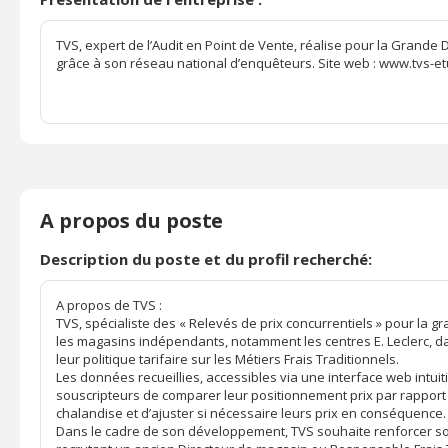
TVS, expert de l’Audit en Point de Vente, réalise pour la Grande 
grâce à son réseau national d’enquêteurs. Site web : www.tvs-
A propos du poste
Description du poste et du profil recherché:
A propos de TVS :
TVS, spécialiste des « Relevés de prix concurrentiels » pour la 
les magasins indépendants, notamment les centres E. Leclerc, da
leur politique tarifaire sur les Métiers Frais Traditionnels.
Les données recueillies, accessibles via une interface web intui
souscripteurs de comparer leur positionnement prix par rapport
chalandise et d’ajuster si nécessaire leurs prix en conséquence.
Dans le cadre de son développement, TVS souhaite renforcer s