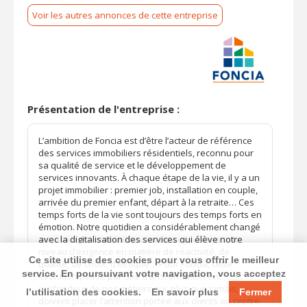
Voir les autres annonces de cette entreprise
Présentation de l'entreprise :
L’ambition de Foncia est d’être l’acteur de référence
des services immobiliers résidentiels, reconnu pour
sa qualité de service et le développement de
services innovants. À chaque étape de la vie, il y a un
projet immobilier : premier job, installation en couple,
arrivée du premier enfant, départ à la retraite… Ces
temps forts de la vie sont toujours des temps forts en
émotion. Notre quotidien a considérablement changé
avec la digitalisation des services qui élève notre
niveau d’exigence en matière de réactivité, de
Ce site utilise des cookies pour vous offrir le meilleur
qualité, de choix, d’éthique… Pour Foncia, cette
service. En poursuivant votre navigation, vous acceptez
évolution passe par une transformation en
profondeur de nos métiers qui, plus que jamais,
l’utilisation des cookies.
En savoir plus
Fermer
doivent placer l’attention portée aux clients au centre