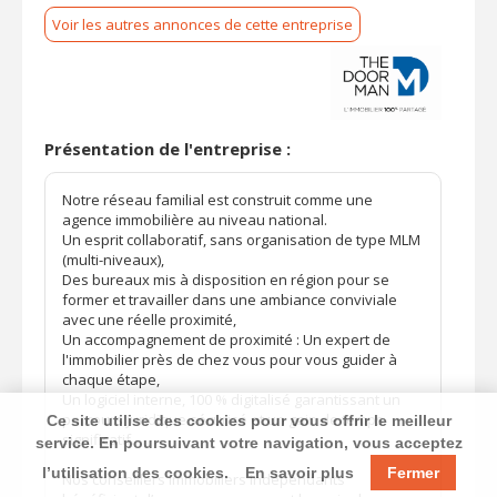
Voir les autres annonces de cette entreprise
Présentation de l'entreprise :
Notre réseau familial est construit comme une
agence immobilière au niveau national.
Un esprit collaboratif, sans organisation de type MLM
(multi-niveaux),
Des bureaux mis à disposition en région pour se
former et travailler dans une ambiance conviviale
avec une réelle proximité,
Un accompagnement de proximité : Un expert de
l'immobilier près de chez vous pour vous guider à
chaque étape,
Un logiciel interne, 100 % digitalisé garantissant un
parcours juridique sécurisé et un gain de temps
Ce site utilise des cookies pour vous offrir le meilleur
significatif.
service. En poursuivant votre navigation, vous acceptez
l’utilisation des cookies.
En savoir plus
Fermer
Nos conseillers immobiliers indépendants