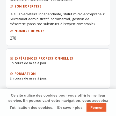
SON EXPERTISE
Je suis Secrétaire Indépendante, statut micro-entrepreneur.
Secrétariat administratif, commercial, gestion de
trésorerie (sans me substituer à l'expert comptable),
Assistance ressources humaines. Mes prestations de
NOMBRE DE VUES
service s'adressent aux entreprises, associations et
278
particuliers. Je travaille de mon domicile mais également
sur site.
EXPÉRIENCES PROFESSIONNELLES
En cours de mise à jour.
FORMATION
En cours de mise à jour.
Ce site utilise des cookies pour vous offrir le meilleur
service. En poursuivant votre navigation, vous acceptez
l’utilisation des cookies.
En savoir plus
Fermer