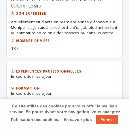
Culture - Loisirs
SON EXPERTISE
Actuellement étudiante en première année d'économie à
Montpellier, je suis à la recherche d'un job étudiant en tant
qu'animatrice en colonie de vacances ou dans un centre
de loisir. J'ai effectuée les trois stages BAFA, et je suis
NOMBRE DE VUES
actuellement en attente de réponse du jury. Je suis une
137
personne très dynamique, motivée, souriante et prête à
apporter de la joie et faire un sorte que les enfants
passent de très bonnes vacances tout en les encadrent en
sécurité nécessaire.
EXPÉRIENCES PROFESSIONNELLES
En cours de mise à jour.
FORMATION
En cours de mise à jour.
Ce site utilise des cookies pour vous offrir le meilleur
service. En poursuivant votre navigation, vous acceptez
l’utilisation des cookies.
En savoir plus
Fermer