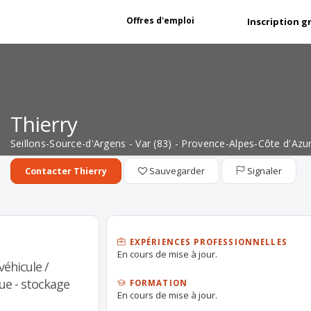
Offres d'emploi
Inscription g
Thierry
Seillons-Source-d'Argens - Var (83) - Provence-Alpes-Côte d'Azu
Sauvegarder
Signaler
Contacter Thierry
EXPÉRIENCES PROFESSIONNELLES
En cours de mise à jour.
éhicule /
ue - stockage
FORMATION
En cours de mise à jour.