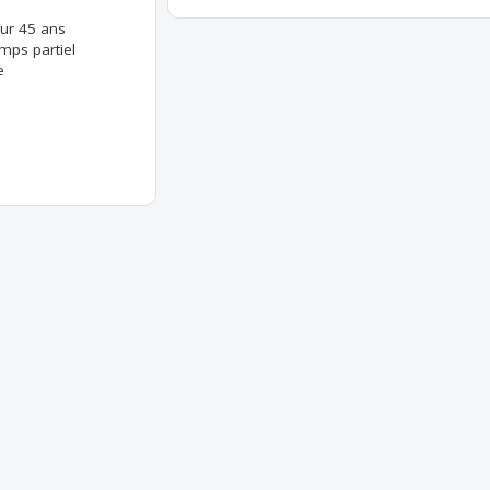
eur 45 ans
mps partiel
e