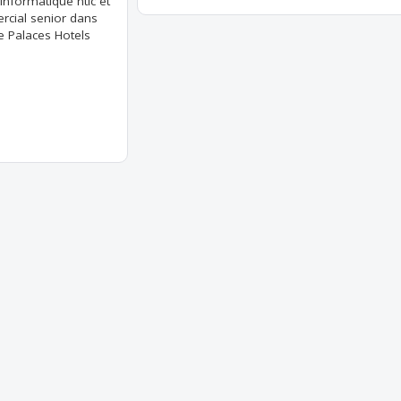
informatique ntic et
rcial senior dans
e Palaces Hotels