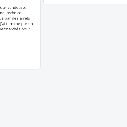
 tour vendeuse,
e, technico -
é par des arrêts
J'ai terminé par un
upermarchés pour
.