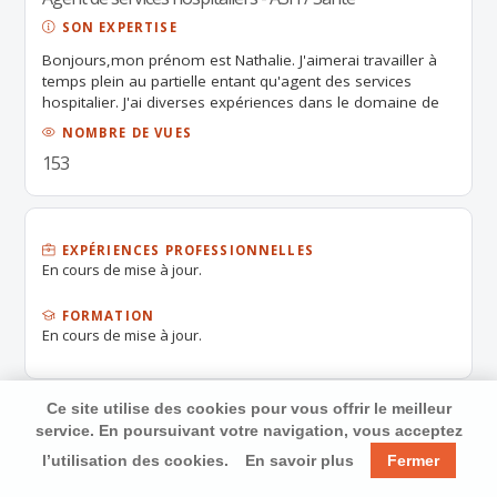
SON EXPERTISE
Bonjours,mon prénom est Nathalie. J'aimerai travailler à
temps plein au partielle entant qu'agent des services
hospitalier. J'ai diverses expériences dans le domaine de
l’hygiène et du nettoyage; particulièrement motivée ,je
NOMBRE DE VUES
suis une personne réactive, rapide dans mon travail et
153
très disponible . je suis à votre entière disposition pour un
rendez-vous au cours duquel vous vous rendrez compte
que mes compétences concordent avec vos exigences.
Dans l'attente, veuillez agréer mes respectueux
salutations .
EXPÉRIENCES PROFESSIONNELLES
En cours de mise à jour.
FORMATION
En cours de mise à jour.
Ce site utilise des cookies pour vous offrir le meilleur
service. En poursuivant votre navigation, vous acceptez
l’utilisation des cookies.
En savoir plus
Fermer