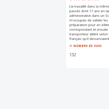
J'ai travaillé dans la mêm
passés dont 17 ans en tan
administrative dans un Sce
m'occupais de valider le
préparation pour en édite
correspondant et ensuite d
transporteur attitré selo
français qu'il desservaient
NOMBRE DE VUES
132