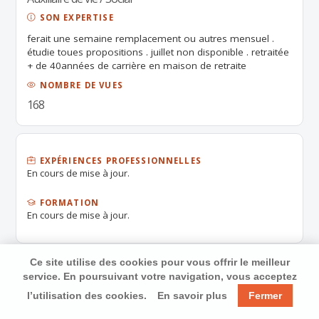
SON EXPERTISE
ferait une semaine remplacement ou autres mensuel .
étudie toues propositions . juillet non disponible . retraitée
+ de 40années de carrière en maison de retraite
.références à l,appui . j,ai fait aussi un peu chez les
NOMBRE DE VUES
particuliers .étudie vos propositions .merci
168
EXPÉRIENCES PROFESSIONNELLES
En cours de mise à jour.
FORMATION
En cours de mise à jour.
Ce site utilise des cookies pour vous offrir le meilleur
service. En poursuivant votre navigation, vous acceptez
l’utilisation des cookies.
En savoir plus
Fermer