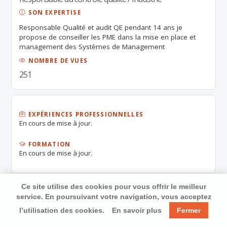
SON EXPERTISE
Responsable Qualité et audit QE pendant 14 ans je
propose de conseiller les PME dans la mise en place et
management des Systèmes de Management
Qualité/Environnement/Sécurité : détermination des
NOMBRE DE VUES
processus, évaluation des risques, détermination de la
251
réglementation applicable ; diagnostic, élaboration et
gestion du système documentaire, autoévaluation
Gestion de la relation clients : traitement des réclamations
(méthode 8D…)/ Dossiers d’homologations produits par
les clients Amélioration de systèmes QSE : Choix /suivi
EXPÉRIENCES PROFESSIONNELLES
En cours de mise à jour.
d’indicateurs et Tableaux de bord / suivi des actions de
progrès Réalisation des audits : internes et externes
(sous-traitants et fournisseurs) Formation : des auditeurs
FORMATION
internes/ des pilotes de processus. Sensibilisation : du
En cours de mise à jour.
personnel Animation des groupes de résolution des
problèmes CONNAISSANCE DES NORMES : ISO 9001/ ISO
14001 /OHSAS 18001 / ISO TS 16949/ ISO 9004 : 2009/NF
Ce site utilise des cookies pour vous offrir le meilleur
EN ISO 15189/ NF EN ISO 22000/ NF ISO 26000
service. En poursuivant votre navigation, vous acceptez
l’utilisation des cookies.
En savoir plus
Fermer