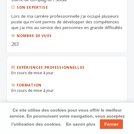
SON EXPERTISE
Lors de ma carrière professionnelle j'ai occupé plusieurs
poste qui m'ont permis de développer des compétences
que j'ai mis au service des personnes en grande difficultés
sociales, assurer une relation d'aide, d'écoute et les
NOMBRE DE VUES
accompagner dans leur quotidien. Tâches administratives,
263
sortir en ville pour aller faire des activités culturelles, des
courses, faire la cuisine seules ou avec les personnes,
entretenir la maison, le linge. Je m'adapte à toutes les
situations dans l'intérêt et au bien être de la personne.
EXPÉRIENCES PROFESSIONNELLES
En cours de mise à jour.
FORMATION
En cours de mise à jour.
Ce site utilise des cookies pour vous offrir le meilleur
service. En poursuivant votre navigation, vous acceptez
l’utilisation des cookies.
En savoir plus
Fermer