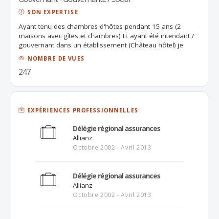
SON EXPERTISE
Ayant tenu des chambres d'hôtes pendant 15 ans (2
maisons avec gîtes et chambres) Et ayant été intendant /
gouvernant dans un établissement (Château hôtel) je
recherche un emploi dans le domaine soit en CDD soit en
NOMBRE DE VUES
temps partiel afin de mettre mon expérience au profit de
247
ma future entreprise (région Montpellier ou Alès)
EXPÉRIENCES PROFESSIONNELLES
Délégie régional assurances
Allianz
Octobre 2002 - Avril 2013
Délégie régional assurances
Allianz
Octobre 2002 - Avril 2013