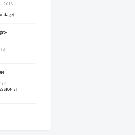
e 2018
bridage)
gro-
018
ON
2017
ESSION ET