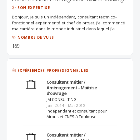
SON EXPERTISE
Bonjour, Je suis un indépendant, consultant technico-
fonctionnel expérimenté et chef de projet. J'ai commencé
ma carrière dans le monde industriel dans lequel j'ai
exercé les fonctions de Responsable de Maintenance
NOMBRE DE VUES
usine et de Technicien bureau d'études; j'ai ensuite évolué
169
vers le service et le conseil en tant que Consultant dans
différents domaines industriels (Aéronautique, Spatial,
Energies, Transport, Utilités, Pharma, Pétrole, Chimie). Ces
multiples compétences me permettent de mieux
comprendre les processus, les besoins métier, les enjeux
EXPÉRIENCES PROFESSIONNELLES
financiers, les problématiques de changement, et les
Consultant métier /
impacts sur la maintenance ainsi que les problématiques
Aménagement - Maîtrise
IT de déploiement. Ceci me permet de fournir le meilleur
d'ouvrage
service possible aux clients, notamment dans le contexte
JM CONSULTING
actuel de la transformation digitale. Je peux intervenir sur
Juin 2014 - Mai 2018
toutes les phases classiques d'un projet d'intégration ou
Indépendant et consultant pour
de migration en AMOA ou AMOE. Cordialement Jacky
Airbus et CNES à Toulouse.
Consultant métier /