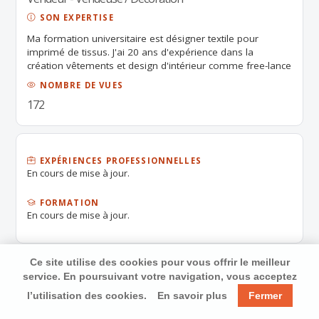
SON EXPERTISE
Ma formation universitaire est désigner textile pour
imprimé de tissus. J'ai 20 ans d'expérience dans la
création vêtements et design d'intérieur comme free-lance
puis auto-entrepreneur. En parallèle j'ai 10 ans dans la
NOMBRE DE VUES
vente en temps partiel chez CAROLL International, Prêt à
172
porté femme sur le stand de grand-magasin de Printemps
Nation.
EXPÉRIENCES PROFESSIONNELLES
En cours de mise à jour.
FORMATION
En cours de mise à jour.
Ce site utilise des cookies pour vous offrir le meilleur
service. En poursuivant votre navigation, vous acceptez
l’utilisation des cookies.
En savoir plus
Fermer