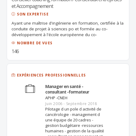
et Accompagnement
SON EXPERTISE
Ayant une maîtrise d'ingénierie en formation, certifiée à la
conduite de projet à sciences po et formée au co-
développement à l'école européenne du co-
développement, ayant piloter moi-même plusieurs projets
NOMBRE DE VUES
je mets aujourd’hui mes compétences acquises au service
146
des juniors
EXPÉRIENCES PROFESSIONNELLES
Manager en santé -
consultant -formateur
APHP -CNEH
Juin 2006 - Septembre 2018
Pilotage d un pole d activité de
cancérologie - management d
une équipe de 20 cadres -
gestion budgétaire -ressources
humaines - gestion de la qualité