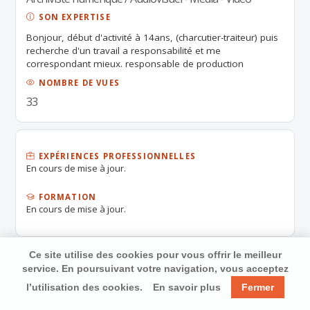
SON EXPERTISE
Bonjour, début d'activité à 14ans, (charcutier-traiteur) puis
recherche d'un travail a responsabilité et me
correspondant mieux. responsable de production
domaine de la photographie au trait, numérisation de
NOMBRE DE VUES
supports anciens plaques de verre vieux manuscrits pour
33
des clients de prestige, ex : (Bibliothèque nationale),
photos et textes puis chargé de clientèle dans le domaine
de la prestation de service,(même entreprise).
EXPÉRIENCES PROFESSIONNELLES
En cours de mise à jour.
FORMATION
En cours de mise à jour.
Ce site utilise des cookies pour vous offrir le meilleur
service. En poursuivant votre navigation, vous acceptez
l’utilisation des cookies.
En savoir plus
Fermer