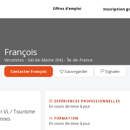
Offres d'emploi
Inscription g
François
Vincennes - Val-de-Marne (94) - Île-de-France
Sauvegarder
Signaler
Contacter François
EXPÉRIENCES PROFESSIONNELLES
En cours de mise à jour.
r VL / Tourisme
onnes
FORMATION
En cours de mise à jour.