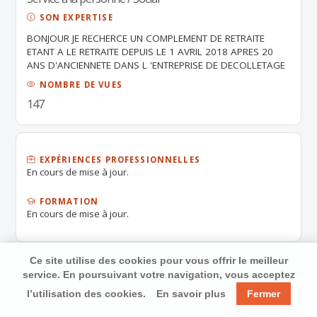
SON EXPERTISE
BONJOUR JE RECHERCE UN COMPLEMENT DE RETRAITE
ETANT A LE RETRAITE DEPUIS LE 1 AVRIL 2018 APRES 20
ANS D'ANCIENNETE DANS L 'ENTREPRISE DE DECOLLETAGE
. J'AI D'AUTRES BAGAGES A MON ACTIF C'EST A DIRE
NOMBRE DE VUES
VENDEUSE EN CHARCUTERIE TRAITEUR COUTURIERE EN
147
ENTREPRISE DE TEXTILE AIDE AUXILIERE DANS LES ECOLES
ET PLUS LES MENAGES. AINSI QUE DISTIBUTION DE
JOURNAUX ET PUBLICITES. J'AIMERAIS TROUVER UN EMPLOI
A TEMPS PARTIEL. ME CONTACTER PAR MAIL OU
TELEPHONE. MERCI.
EXPÉRIENCES PROFESSIONNELLES
En cours de mise à jour.
FORMATION
En cours de mise à jour.
Ce site utilise des cookies pour vous offrir le meilleur
service. En poursuivant votre navigation, vous acceptez
l’utilisation des cookies.
En savoir plus
Fermer