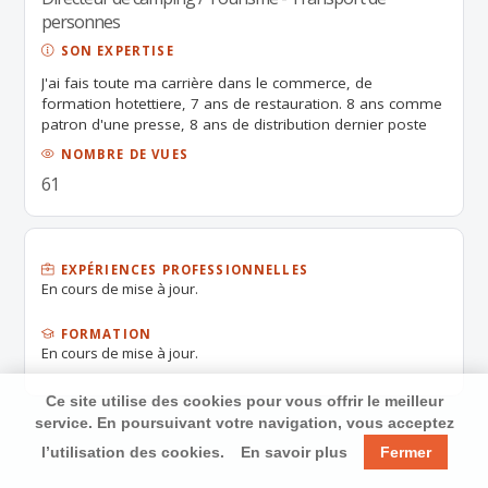
personnes
SON EXPERTISE
J'ai fais toute ma carrière dans le commerce, de
formation hotettiere, 7 ans de restauration. 8 ans comme
patron d'une presse, 8 ans de distribution dernier poste
poste directeur d'une grande surface de 3000m2, j'ai
NOMBRE DE VUES
arrêté ma carrière suite à un accident de travail. J'étais au
61
poste responsable régional d'une société de location de
containers maritimes sur toute la région sud. Actuellement
en invalidité a 80°/°, mais de ressource. Membre actif des
restos du cœur. Jecm''occupe cela la locations de mobil
home sur un camping. Je devrai reprendre mes études en
EXPÉRIENCES PROFESSIONNELLES
En cours de mise à jour.
juin sur bts ,en 8 mois, dans l'immobilier ceci afin
d'obtenir une carte professionnelle est développer cette
activité. Cependant, dans l'immédiat, ma pension
FORMATION
d'invalidité ne me suffit pas pour vivre. Mes compétences
En cours de mise à jour.
transversales seront un atout majeur pour toutes sociétés
. J'étudie toutes propositions,emploi manuels compris . Je
Ce site utilise des cookies pour vous offrir le meilleur
me tiens à voir disposition pour en parler. Cdlt.
service. En poursuivant votre navigation, vous acceptez
l’utilisation des cookies.
En savoir plus
Fermer