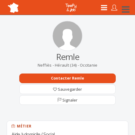
Remle
Neffiès - Hérault (34) - Occitanie
Contacter Remle
Sauvegarder
Signaler
MÉTIER
Aide à domicile / Social