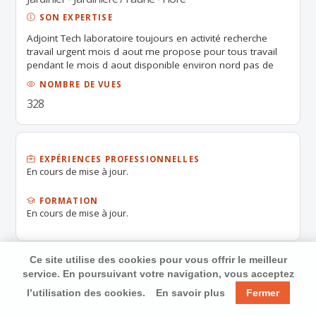
SON EXPERTISE
Adjoint Tech laboratoire toujours en activité recherche
travail urgent mois d aout me propose pour tous travail
pendant le mois d aout disponible environ nord pas de
calais pour toit travail aide cuisine manutentions logistique
NOMBRE DE VUES
entretien ménagère j ai 30ans expérience très dynamique
328
sérieuse je suis une personne dynamique agréable aime
les animaux et la nature je fais beaucoup de jardins
Tondeuse becher taille haie ce n est pas ma profession
mais je suis douée et j aime beaucoup le jardin En
attendant une réponse favorable veuillez agréer mes
EXPÉRIENCES PROFESSIONNELLES
En cours de mise à jour.
salutations distinguées
FORMATION
En cours de mise à jour.
Ce site utilise des cookies pour vous offrir le meilleur
service. En poursuivant votre navigation, vous acceptez
l’utilisation des cookies.
En savoir plus
Fermer