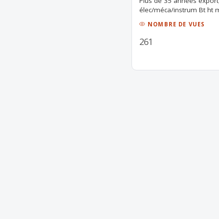
Plus de 35 années export
élec/méca/instrum Bt ht 
NOMBRE DE VUES
261